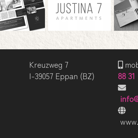
Kreuzweg 7
mob
I-39057 Eppan (BZ)
88 31
info
www.z