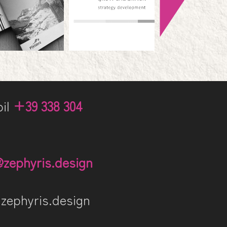
il
+39 338 304
@zephyris.design
ephyris.design