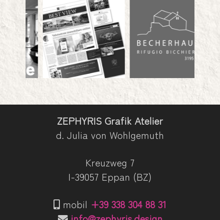
ZEPHYRIS Grafik Atelier
d. Julia von Wohlgemuth
Kreuzweg 7
I-39057 Eppan (BZ)
mobil
+39 338 304 88 31
info@zephyris.design