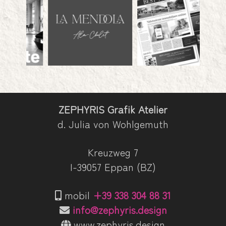
ZEPHYRIS Grafik Atelier
d. Julia von Wohlgemuth
Kreuzweg 7
I-39057 Eppan (BZ)
mobil
+39 338 304 88 31
info@zephyris.design
www.zephyris.design