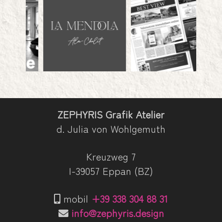
ZEPHYRIS Grafik Atelier
d. Julia von Wohlgemuth
Kreuzweg 7
I-39057 Eppan (BZ)
mobil
+39 338 304 88 31
info@zephyris.design